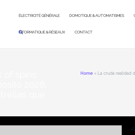
ÉLECTRICITÉ GÉNÉRALE
DOMOTIQUE & AUTOMATISMES
INFORMATIQUE & RÉSEAUX
CONTACT
k of spins
Home
»
La cruda realidad d
posito 2026:
trellas que
A