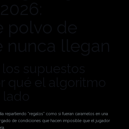
 2026:
 polvo de
e nunca llegan
los supuestos
por qué el algoritmo
 lado
ía repartiendo “regalos” como si fueran caramelos en una
 cargado de condiciones que hacen imposible que el jugador
ra.