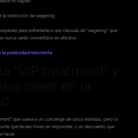
turn to Player).
e la restricción de wagering.
prepárate para enfrentarte a una cláusula de “wagering” que
ue nunca verás convertidos en efectivo.
e la publicidad reluciente
a “VIP treatment” y
ías creer en la
no
ment” que suena a un concierge de cinco estrellas, pero lo
oporte que tardan horas en responder, y un descuento que
a hacer.