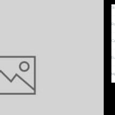
S
Ro
C
E
Ma