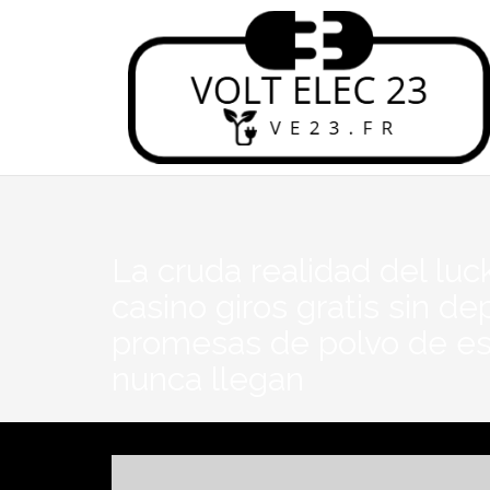
Aller
au
contenu
La cruda realidad del luc
casino giros gratis sin de
promesas de polvo de es
nunca llegan