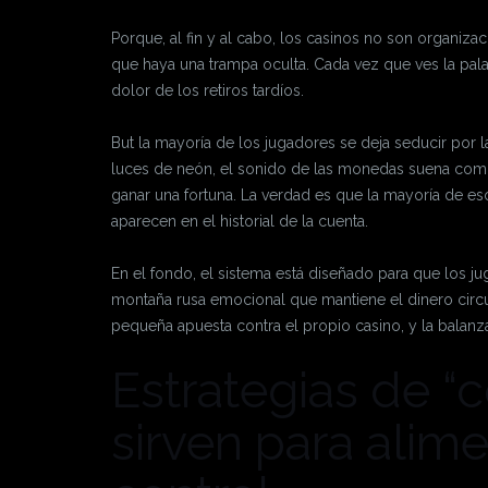
Porque, al fin y al cabo, los casinos no son organiza
que haya una trampa oculta. Cada vez que ves la palabr
dolor de los retiros tardíos.
But la mayoría de los jugadores se deja seducir por l
luces de neón, el sonido de las monedas suena como u
ganar una fortuna. La verdad es que la mayoría de es
aparecen en el historial de la cuenta.
En el fondo, el sistema está diseñado para que los j
montaña rusa emocional que mantiene el dinero circ
pequeña apuesta contra el propio casino, y la balanza
Estrategias de “c
sirven para alime