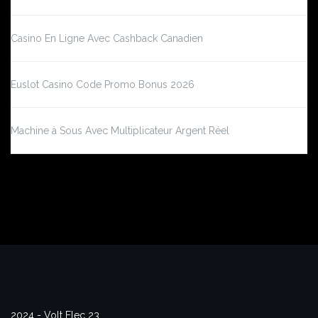
Casino En Ligne Avec Cashback Canadien
Euslot Casino Code Promo Bonus 2026
Machine à Sous Avec Multiplicateur Argent Réel
2024 - Volt Elec 23