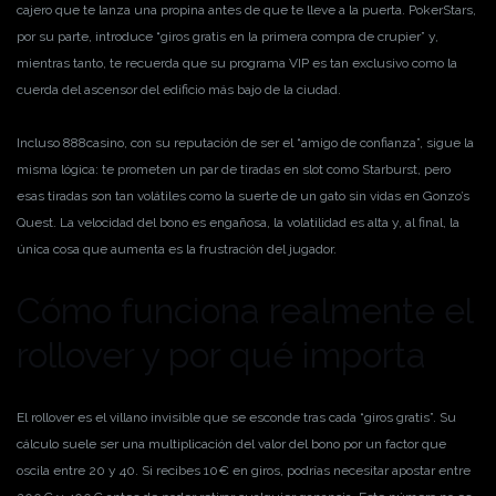
cajero que te lanza una propina antes de que te lleve a la puerta. PokerStars,
por su parte, introduce “giros gratis en la primera compra de crupier” y,
mientras tanto, te recuerda que su programa VIP es tan exclusivo como la
cuerda del ascensor del edificio más bajo de la ciudad.
Incluso 888casino, con su reputación de ser el “amigo de confianza”, sigue la
misma lógica: te prometen un par de tiradas en slot como Starburst, pero
esas tiradas son tan volátiles como la suerte de un gato sin vidas en Gonzo’s
Quest. La velocidad del bono es engañosa, la volatilidad es alta y, al final, la
única cosa que aumenta es la frustración del jugador.
Cómo funciona realmente el
rollover y por qué importa
El rollover es el villano invisible que se esconde tras cada “giros gratis”. Su
cálculo suele ser una multiplicación del valor del bono por un factor que
oscila entre 20 y 40. Si recibes 10€ en giros, podrías necesitar apostar entre