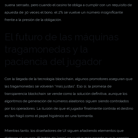
suena sensato, pero cuando el casino te obliga a cumplir con un requisito de
apuesta de 30 veces el bono, el 2% se vuelve un número insignificante
frente a la presión de la obligación.
El futuro de las máquinas
tragamonedas y la
paciencia del jugador
Con la llegada de la tecnología blockchain, algunos promotores aseguran que
las tragamonedas se volverán “más justas”. Eso sí, la promesa de
transparencia blockchain se vende como la solución definitiva, aunque los
algoritmos de generación de números aleatorios siguen siendo controlados
por los operadores. La ilusión de que el jugador finalmente controla el destino
es tan frágil como el papel higiénico en una tormenta.
Mientras tanto, los diseñadores de UI siguen añadiendo elementos que
distraen al usuario. El botón de “spin” se vuelve más grande que la sección