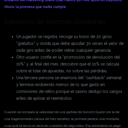
Ahora: la promesa que nadie cumple
Ejemplos de trampas cotidianas
Un jugador se registra, recoge su bono de 20 giros
“gratuitos” y olvida que debe apostar 30 veces el valor de
cada giro antes de poder retirar cualquier ganancia.
Otro usuario confía en la “promoción de devolución del
10%” y, al final del mes, descubre que el 10% se calcula
sobre el total de apuestas, no sobre las pérdidas.
Una tercera persona se enamora del “cashback” semanal
y termina recibiendo menos de lo que gastó en
comisiones de retiro porque el casino dedujo los cargos
antes de aplicar el reembolso.
Cuando se compara la velocidad de una partida de Gonzo’s Quest con la de
una tragamonedas clásica de tres carretes, la primera parece una montaña
rusa que te lanza al vacío en cuestión de segundos. Esa adrenalina no paga