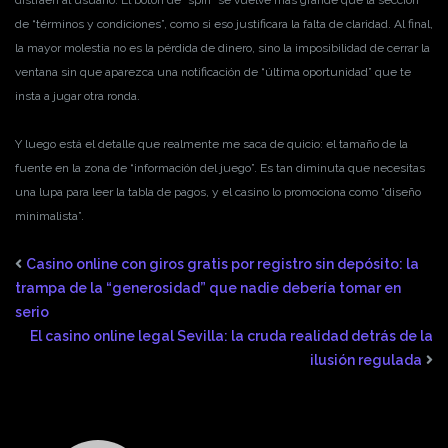
de “términos y condiciones”, como si eso justificara la falta de claridad. Al final,
la mayor molestia no es la pérdida de dinero, sino la imposibilidad de cerrar la
ventana sin que aparezca una notificación de “última oportunidad” que te
insta a jugar otra ronda.
Y luego está el detalle que realmente me saca de quicio: el tamaño de la
fuente en la zona de “información del juego”. Es tan diminuta que necesitas
una lupa para leer la tabla de pagos, y el casino lo promociona como “diseño
minimalista”.
Casino online con giros gratis por registro sin depósito: la
trampa de la “generosidad” que nadie debería tomar en
serio
El casino online legal Sevilla: la cruda realidad detrás de la
ilusión regulada