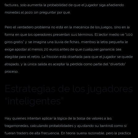
facturas, solo aumenta la probabilidad de que el jugador siga añadiendo
monedas al pozo sin preguntar por qué.
Pero el verdadero problema no está en la mecánica de los juegos, sino en la
forma en que los operadores presentan sus términos. El lector medio ve “100
giros gratis” y se imagina una lluvia de fichas, mientras la letra pequeña le
exige apostar al menos 20 euros antes de que cualquier ganancia sea
elegible para el retiro. La fricción está diseñada para que el jugador se quede
atrapado, y la única salida es aceptar la pérdida como parte del “divertido”
proceso.
Estrategias de los jugadores
“inteligentes”
Hay quienes intentan aplicar la lógica de la bolsa de valores a las
tragamonedas, calculando probabilidades y ajustando su bankroll como si
fueran traders de alta frecuencia. En teoría suena razonable, pero la práctica