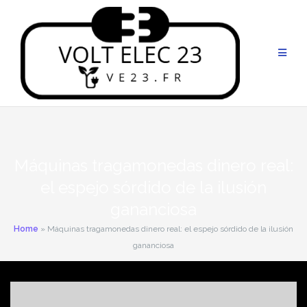
Aller
au
contenu
Máquinas tragamonedas dinero real:
el espejo sórdido de la ilusión
gananciosa
Home
»
Máquinas tragamonedas dinero real: el espejo sórdido de la ilusión
gananciosa