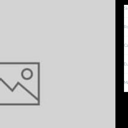
S
Ro
C
E
Ma