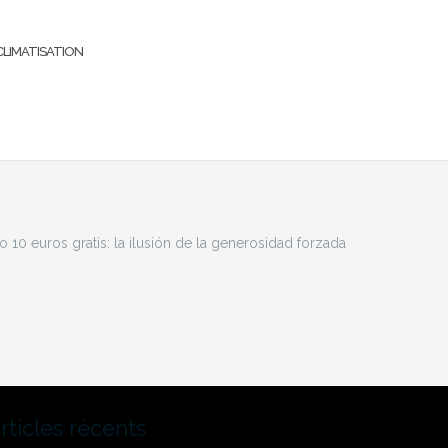
CLIMATISATION
 10 euros gratis: la ilusión de la generosidad forzada
rticles récents