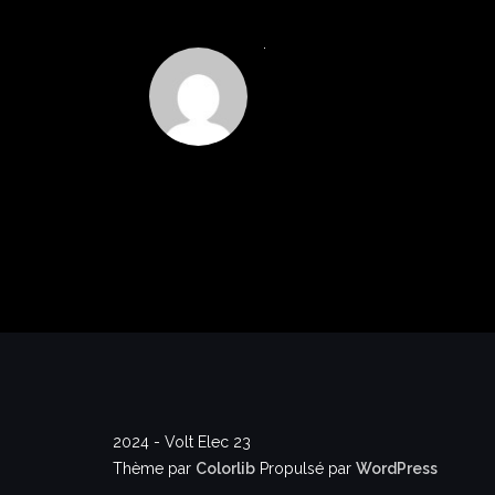
2024 - Volt Elec 23
Thème par
Colorlib
Propulsé par
WordPress