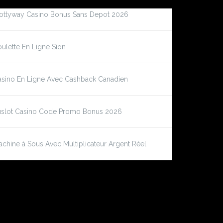
lottyway Casino Bonus Sans Depot 2026
ulette En Ligne Sion
asino En Ligne Avec Cashback Canadien
uslot Casino Code Promo Bonus 2026
chine à Sous Avec Multiplicateur Argent Réel