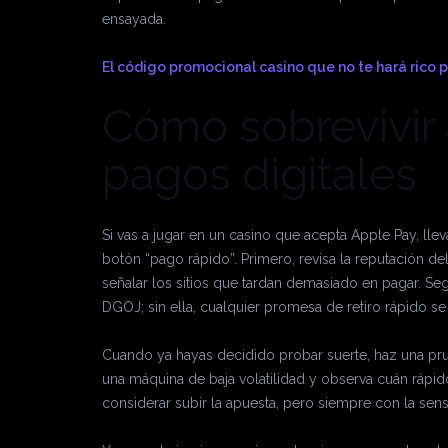
ensayada.
El código promocional casino que no te hará rico 
Cómo sobrevivir 
pagos digitales
Si vas a jugar en un casino que acepta Apple Pay, lleva
botón “pago rápido”. Primero, revisa la reputación d
señalar los sitios que tardan demasiado en pagar. Segu
DGOJ; sin ella, cualquier promesa de retiro rápido se 
Cuando ya hayas decidido probar suerte, haz una pru
una máquina de baja volatilidad y observa cuán rápido
considerar subir la apuesta, pero siempre con la sens