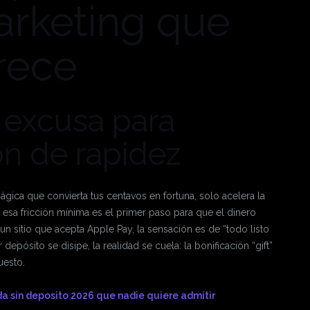
rketing que
rece
excusa para
ón de rapidez
ágica que convierta tus centavos en fortuna, solo acelera la
 esa fricción mínima es el primer paso para que el dinero
un sitio que acepta Apple Pay, la sensación es de “todo listo
depósito se disipe, la realidad se cuela: la bonificación “gift”
uesto.
da sin deposito 2026 que nadie quiere admitir