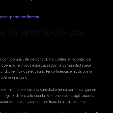
pero sí perderás tiempo
a la arena de los
 contigo una lista de control. No confíes en el brillo del
el operador en foros especializados; la comunidad suele
ndo, verifica que el casino tenga licencia emitida por la
vuelve una ilusión.
eba mínima: deposita la cantidad mínima permitida, gira en
 llega el dinero a tu cuenta. Si el proceso es ágil, puedes
ación de que la casa siempre tiene la última palabra.