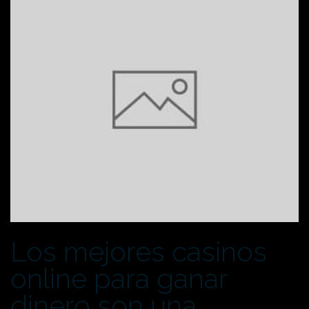
Los mejores casinos
online para ganar
dinero son una…