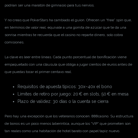
podrían ser una maratón de gimnasio para tus nervios.
Y no creas que PokerStars ha cambiado el guion. Ofrecen un “free” spin que,
en términos de valor real, equivale a una gomita de azúcar que te da una
sonrisa mientras te recuerda que el casino no reparte dinero, solo cobra
comisiones.
La clave es leer entre líneas. Cada punto porcentual de bonificación viene
empaquetado con una cláusula que obliga a jugar cientos de euros antes de
que puedas tocar el primer centavo real.
Requisitos de apuesta típicos: 30x–40x el bono
Límites de retiro por juego: 20 € en slots, 50 € en mesa
Plazo de validez: 30 días o la cuenta se cierra
Pero hay una excepción que los veteranos conocen: 888casino. Su estructura
de bonos es un poco menos laberíntica, aunque los “VIP” que prometen son
tan reales como una habitación de hotel barato con papel tapiz nuevo.