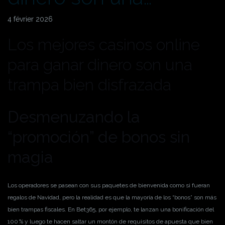
4 février 2026
Los mejores casinos online
para ganar dinero son una
trampa bien disfrazada
Desmenuzando la
“promoción” de bonos sin
magia
Los operadores se pasean con sus paquetes de bienvenida como si fueran
regalos de Navidad, pero la realidad es que la mayoría de los “bonos” son más
bien trampas fiscales. En Bet365, por ejemplo, te lanzan una bonificación del
100 % y luego te hacen saltar un montón de requisitos de apuesta que bien