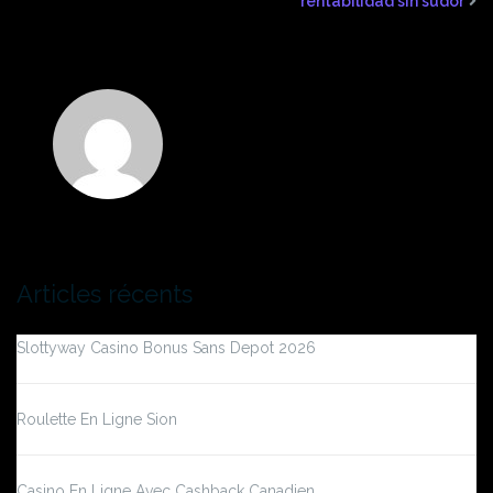
rentabilidad sin sudor
Articles récents
Slottyway Casino Bonus Sans Depot 2026
Roulette En Ligne Sion
Casino En Ligne Avec Cashback Canadien