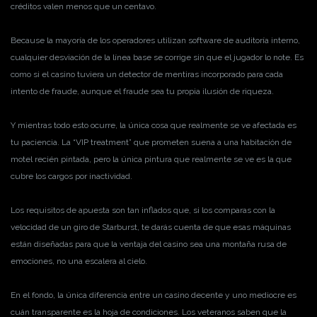
créditos valen menos que un centavo.
Because la mayoría de los operadores utilizan software de auditoría interno,
cualquier desviación de la línea base se corrige sin que el jugador lo note. Es
como si el casino tuviera un detector de mentiras incorporado para cada
intento de fraude, aunque el fraude sea tu propia ilusión de riqueza.
Y mientras todo esto ocurre, la única cosa que realmente se ve afectada es
tu paciencia. La “VIP treatment” que prometen suena a una habitación de
motel recién pintada, pero la única pintura que realmente se ve es la que
cubre los cargos por inactividad.
Los requisitos de apuesta son tan inflados que, si los comparas con la
velocidad de un giro de Starburst, te darás cuenta de que esas máquinas
están diseñadas para que la ventaja del casino sea una montaña rusa de
emociones, no una escalera al cielo.
En el fondo, la única diferencia entre un casino decente y uno mediocre es
cuán transparente es la hoja de condiciones. Los veteranos saben que la