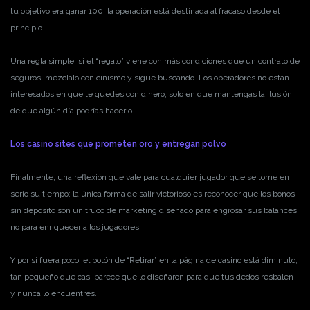
tu objetivo era ganar 100, la operación está destinada al fracaso desde el
principio.
Una regla simple: si el “regalo” viene con más condiciones que un contrato de
seguros, mézclalo con cinismo y sigue buscando. Los operadores no están
interesados en que te quedes con dinero, solo en que mantengas la ilusión
de que algún día podrías hacerlo.
Los casino sites que prometen oro y entregan polvo
Finalmente, una reflexión que vale para cualquier jugador que se tome en
serio su tiempo: la única forma de salir victorioso es reconocer que los bonos
sin depósito son un truco de marketing diseñado para engrosar sus balances,
no para enriquecer a los jugadores.
Y por si fuera poco, el botón de “Retirar” en la página de casino está diminuto,
tan pequeño que casi parece que lo diseñaron para que tus dedos resbalen
y nunca lo encuentres.