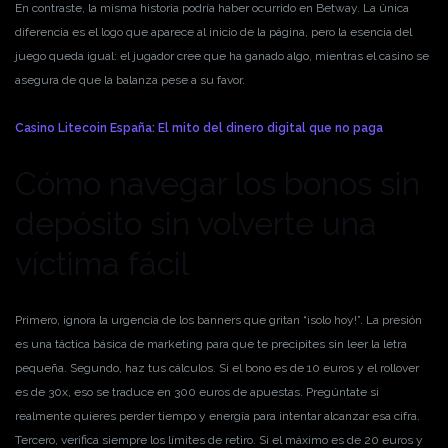
En contraste, la misma historia podría haber ocurrido en Betway. La única
diferencia es el logo que aparece al inicio de la página, pero la esencia del
juego queda igual: el jugador cree que ha ganado algo, mientras el casino se
asegura de que la balanza pese a su favor.
Casino Litecoin España: El mito del dinero digital que no paga
Cómo navegar los bonos sin
depósito sin volverte una
víctima fácil
Primero, ignora la urgencia de los banners que gritan “¡solo hoy!”. La presión
es una táctica básica de marketing para que te precipites sin leer la letra
pequeña. Segundo, haz tus cálculos. Si el bono es de 10 euros y el rollover
es de 30x, eso se traduce en 300 euros de apuestas. Pregúntate si
realmente quieres perder tiempo y energía para intentar alcanzar esa cifra.
Tercero, verifica siempre los límites de retiro. Si el máximo es de 20 euros y