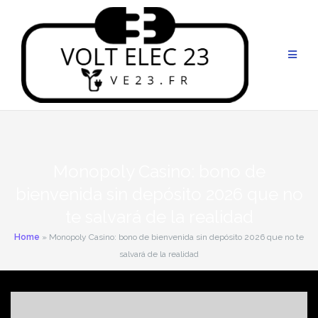
Aller
au
contenu
Monopoly Casino: bono de
bienvenida sin depósito 2026 que no
te salvará de la realidad
Home
»
Monopoly Casino: bono de bienvenida sin depósito 2026 que no te
salvará de la realidad