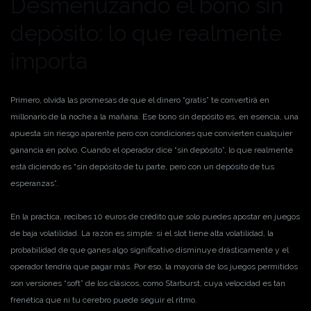
Desmenuzando el bono sin
depósito: lo que realmente
importa
Primero, olvida las promesas de que el dinero “gratis” te convertirá en
millonario de la noche a la mañana. Ese bono sin depósito es, en esencia, una
apuesta sin riesgo aparente pero con condiciones que convierten cualquier
ganancia en polvo. Cuando el operador dice “sin depósito”, lo que realmente
está diciendo es “sin depósito de tu parte, pero con un depósito de tus
esperanzas”.
En la práctica, recibes 10 euros de crédito que solo puedes apostar en juegos
de baja volatilidad. La razón es simple: si el slot tiene alta volatilidad, la
probabilidad de que ganes algo significativo disminuye drásticamente y el
operador tendría que pagar más. Por eso, la mayoría de los juegos permitidos
son versiones “soft” de los clásicos, como Starburst, cuya velocidad es tan
frenética que ni tu cerebro puede seguir el ritmo.