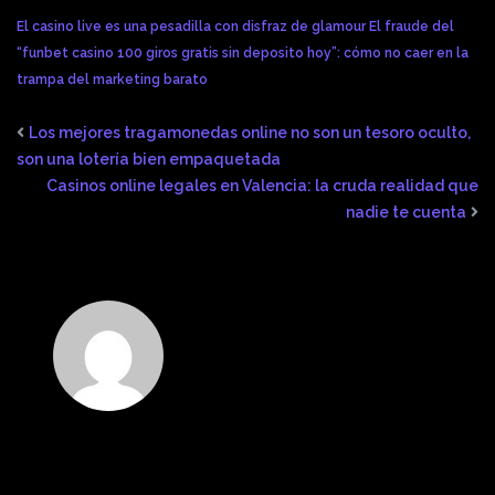
El casino live es una pesadilla con disfraz de glamour
El fraude del
“funbet casino 100 giros gratis sin deposito hoy”: cómo no caer en la
trampa del marketing barato
Los mejores tragamonedas online no son un tesoro oculto,
son una lotería bien empaquetada
Casinos online legales en Valencia: la cruda realidad que
nadie te cuenta