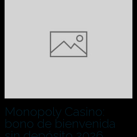
Monopoly Casino:
bono de bienvenida
sin depósito 2026