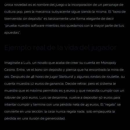
única novedad es el nombre del juego o la incorporación de un personaje de
cultura pop, pero la mecánica subyacente sigue siendo la misma. El “bono de
bienvenida sin depósito” es básicamente una forma elegante de decir
“prueba nuestro software mientras nos quedamos con la mayor parte de tus
apuestas”.
Ejemplo real de la vida del jugador
Imagínate a Luis, un novato que acaba de crear su cuenta en Monopoly
Casino. Entra, ve el bono sin depósito y piensa que ha encontrado la mina de
oro. Después de 48 horas de jugar Starburst y algunas rondas de roulette, su
cuenta muestra 12 euros de ganancia. Decide retirar, pero el sistema le
muestra que el máximo permitido es 5 euros y que necesita cumplir con un
rollover de 300 euros. Luis se desanima, vuelve a depositar 50 euros para
intentar cumplir y termina con una pérdida neta de 45 euros. El “regalo” se
convierte en una lección: la casa nunca regala nada, solo empaqueta la
pérdida en una ilusión de generosidad.