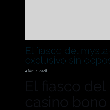
El fiasco del myst
exclusivo sin depos
4 février 2026
El fiasco de
casino bono 