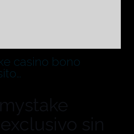
ake casino bono
ito…
l mystake
exclusivo sin