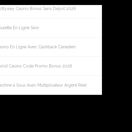
lottyway Casino Bonus Sans Depot 2026
ulette En Ligne Sion
asino En Ligne Avec Cashback Canadien
uslot Casino Code Promo Bonus 2026
chine à Sous Avec Multiplicateur Argent Réel