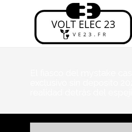
Aller
au
contenu
El fiasco del mystake ca
exclusivo sin deposito 202
realidad detrás del espe