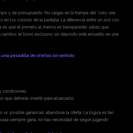
empo y de presupuesto. No caigas en la trampa del “solo una
 en los colores de la pantalla. La diferencia entre un slot con
a es que el primero al menos es transparente: sabes que
cambio, el bono exclusivo sin depósito está envuelto en una
 una pesadilla de ofertas sin sentido
s condiciones.
 que deberás invertir para alcanzarlo.
do vs. posible ganancia), abandona la oferta. La lógica es tan
a casa siempre gana, no hay necesidad de seguir jugando.