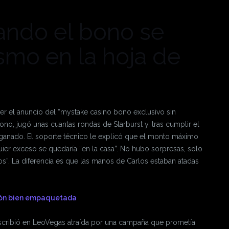
ando el bono se
smo en la hoja de
er el anuncio del “mystake casino bono exclusivo sin
ono, jugó unas cuantas rondas de Starburst y, tras cumplir el
ía ganado. El soporte técnico le explicó que el monto máximo
uier exceso se quedaría “en la casa”. No hubo sorpresas, solo
nos”. La diferencia es que las manos de Carlos estaban atadas
usión bien empaquetada
 inscribió en LeoVegas atraída por una campaña que prometía