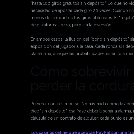
“hasta 100 giros gratuitos sin depósito”. Lo que no vio
necesidad de apostar cada giro 20 veces. Cuando fina
menos de la mitad de los giros obtenidos. El “regalo
de plataformas retro, pero sin la diversión.
En ambos casos, la ilusión del “bono sin depósito” s
exposición del jugador a la casa. Cada ronda sin dep
plataforma, aunque las probabilidades estén totalmen
Cómo sobrevivir 
perder la cordura 
Primero, corta el impulso. No hay nada como la adrena
dice “sin depósito”, esa frase debería sonar a alarma
cláusula de un contrato de alquiler: cada punto es un
Los casinos online que aceptan PayPal son una 