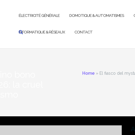
ÉLECTRICITÉ GÉNÉRALE
DOMOTIQUE & AUTOMATISMES
INFORMATIQUE & RÉSEAUX
CONTACT
sino bono
Home
»
El fiasco del myst
6: la cruel
jismo
A