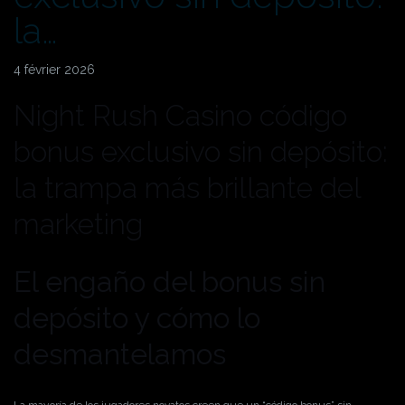
la…
4 février 2026
Night Rush Casino código
bonus exclusivo sin depósito:
la trampa más brillante del
marketing
El engaño del bonus sin
depósito y cómo lo
desmantelamos
La mayoría de los jugadores novatos creen que un “código bonus” sin