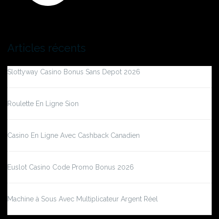
Articles récents
Slottyway Casino Bonus Sans Depot 2026
Roulette En Ligne Sion
Casino En Ligne Avec Cashback Canadien
Euslot Casino Code Promo Bonus 2026
Machine à Sous Avec Multiplicateur Argent Réel