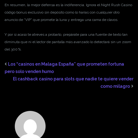
En resumen, la mejor defensa es la indiferencia. Ignora el Night Rush Casino
código bonus exclusivo sin depósito como lo harías con cualquier otro
anuncio de “VIP” que promete la luna y entrega una cama de clavos.
Y por si acaso te atreves a probarlo, prepárate para una fuente de texto tan
diminuta que ni el lector de pantalla más avanzado lo detectará sin un zoom
del 300 %.
Los “casinos en Malaga España” que prometen fortuna
pero solo venden humo
El cashback casino para slots que nadie te quiere vender
como milagro