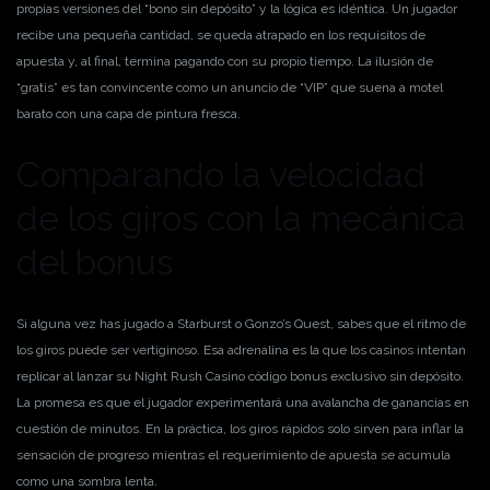
propias versiones del “bono sin depósito” y la lógica es idéntica. Un jugador
recibe una pequeña cantidad, se queda atrapado en los requisitos de
apuesta y, al final, termina pagando con su propio tiempo. La ilusión de
“gratis” es tan convincente como un anuncio de “VIP” que suena a motel
barato con una capa de pintura fresca.
Comparando la velocidad
de los giros con la mecánica
del bonus
Si alguna vez has jugado a Starburst o Gonzo’s Quest, sabes que el ritmo de
los giros puede ser vertiginoso. Esa adrenalina es la que los casinos intentan
replicar al lanzar su Night Rush Casino código bonus exclusivo sin depósito.
La promesa es que el jugador experimentará una avalancha de ganancias en
cuestión de minutos. En la práctica, los giros rápidos solo sirven para inflar la
sensación de progreso mientras el requerimiento de apuesta se acumula
como una sombra lenta.