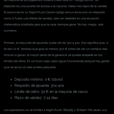
depósito es una puerta de acceso a la riqueza. Nada más lejos de la verdad.
El casino lanza su Night Rush Casino código bonus exclusivo sin depósito
como si fuera una oferta de caridad, pero en realidad es una ecuación
matemática diseñada para que la casa siempre gane. No hay magia, solo
números.
Primero, el requisito de apuesta suele ser de 30x a 40x. Eso significa que, si
te dan 10 €, tendrás que girar al menos 300 € antes de ver un centavo real.
Incluso si ganas, la mayor parte de la ganancia se queda atrapada en los
límites de retiro. Es un truco viejo, pero sigue funcionando porque hay gente
que se lanza sin leer la letra pequeña.
Deposito mínimo: 0 € (obvio)
Requisito de apuesta: 30x‑40x
Límite de retiro: 50 € en la mayoría de casos
Plazo de validez: 7‑14 días
Los operadores no se limitan a Night Rush. Bet365 y William Hill sacan sus