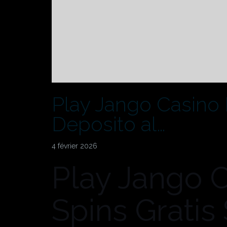
Play Jango Casino F
Deposito al…
4 février 2026
Play Jango 
Spins Gratis 