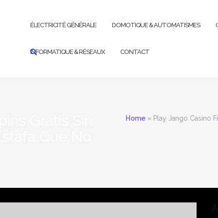
ÉLECTRICITÉ GÉNÉRALE
DOMOTIQUE & AUTOMATISMES
INFORMATIQUE & RÉSEAUX
CONTACT
ins Gratis Sin
Home
»
Play Jango Casino Fr
 Estafa Que No
A