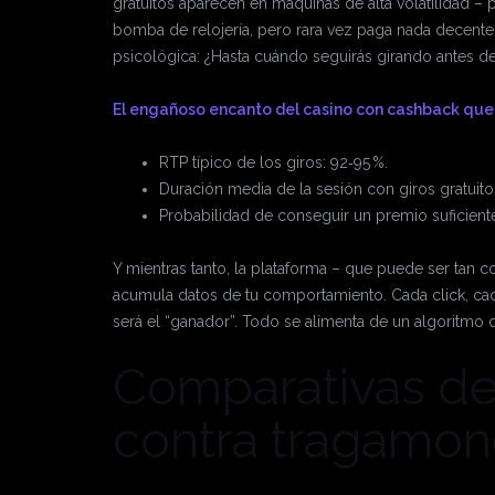
gratuitos aparecen en máquinas de alta volatilidad 
bomba de relojería, pero rara vez paga nada decente.
psicológica: ¿Hasta cuándo seguirás girando antes de
El engañoso encanto del casino con cashback que 
RTP típico de los giros: 92‑95 %.
Duración media de la sesión con giros gratuito
Probabilidad de conseguir un premio suficiente p
Y mientras tanto, la plataforma – que puede ser tan
acumula datos de tu comportamiento. Cada click, cad
será el “ganador”. Todo se alimenta de un algoritmo
Comparativas de 
contra tragamon