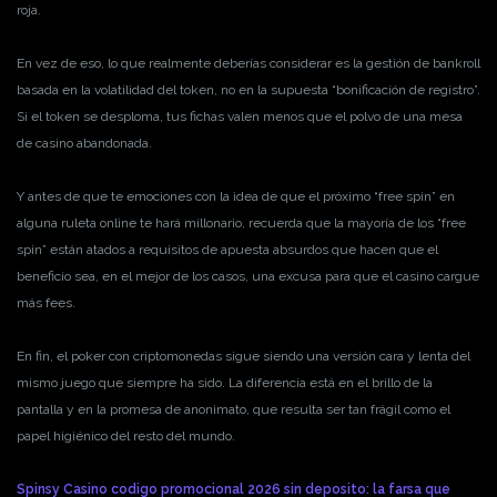
roja.
En vez de eso, lo que realmente deberías considerar es la gestión de bankroll
basada en la volatilidad del token, no en la supuesta “bonificación de registro”.
Si el token se desploma, tus fichas valen menos que el polvo de una mesa
de casino abandonada.
Y antes de que te emociones con la idea de que el próximo “free spin” en
alguna ruleta online te hará millonario, recuerda que la mayoría de los “free
spin” están atados a requisitos de apuesta absurdos que hacen que el
beneficio sea, en el mejor de los casos, una excusa para que el casino cargue
más fees.
En fin, el poker con criptomonedas sigue siendo una versión cara y lenta del
mismo juego que siempre ha sido. La diferencia está en el brillo de la
pantalla y en la promesa de anonimato, que resulta ser tan frágil como el
papel higiénico del resto del mundo.
Spinsy Casino codigo promocional 2026 sin deposito: la farsa que