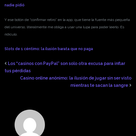
nadie pidió
Y ese botón de “confirmar retiro” en la app, que tiene la fuente más pequeña
del universo, literalmente me obliga a usar una lupa para poder leerlo. Es
ridículo.
Slots de 1 céntimo: la ilusión barata que no paga
Los “casinos con PayPal” son solo otra excusa para inflar
tus pérdidas
Casino online anónimo: la ilusión de jugar sin ser visto
mientras te sacan la sangre