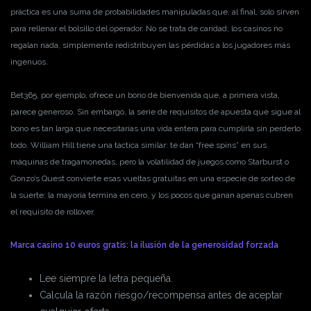
práctica es una suma de probabilidades manipuladas que, al final, solo sirven
para rellenar el bolsillo del operador. No se trata de caridad; los casinos no
regalan nada, simplemente redistribuyen las pérdidas a los jugadores más
ingenuos.
Bet365, por ejemplo, ofrece un bono de bienvenida que, a primera vista,
parece generoso. Sin embargo, la serie de requisitos de apuesta que sigue al
bono es tan larga que necesitarías una vida entera para cumplirla sin perderlo
todo. William Hill tiene una táctica similar: te dan “free spins” en sus
máquinas de tragamonedas, pero la volatilidad de juegos como Starburst o
Gonzo’s Quest convierte esas vueltas gratuitas en una especie de sorteo de
la suerte: la mayoría termina en cero, y los pocos que ganan apenas cubren
el requisito de rollover.
Marca casino 10 euros gratis: la ilusión de la generosidad forzada
Lee siempre la letra pequeña.
Calcula la razón riesgo/recompensa antes de aceptar