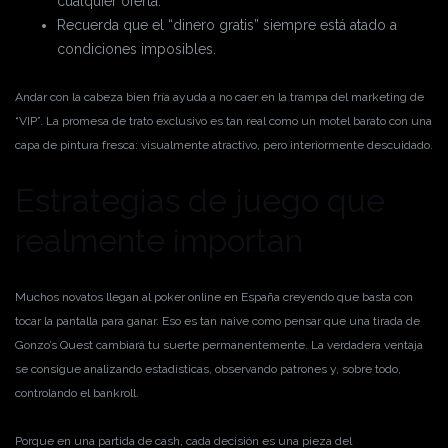
cualquier oferta.
Recuerda que el “dinero gratis” siempre está atado a
condiciones imposibles.
Andar con la cabeza bien fría ayuda a no caer en la trampa del marketing de
“VIP”. La promesa de trato exclusivo es tan real como un motel barato con una
capa de pintura fresca: visualmente atractivo, pero interiormente descuidado.
Estrategias de juego que
realmente importan
Muchos novatos llegan al poker online en España creyendo que basta con
tocar la pantalla para ganar. Eso es tan naive como pensar que una tirada de
Gonzo’s Quest cambiará tu suerte permanentemente. La verdadera ventaja
se consigue analizando estadísticas, observando patrones y, sobre todo,
controlando el bankroll.
Porque en una partida de cash, cada decisión es una pieza del