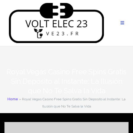
Aller
au
contenu
Royal Vegas Casino Free Spins Gratis
Sin Deposito al Instante: La Ilusión
que No Te Salva la Vida
Home
»
Royal Vegas Casino Free Spins Gratis Sin Deposito al Instante: La
Ilusión que No Te Salva la Vida