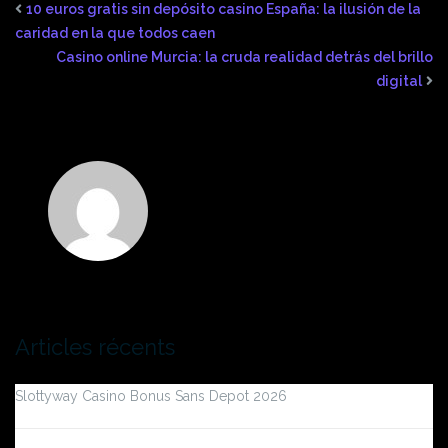
10 euros gratis sin depósito casino España: la ilusión de la
caridad en la que todos caen
Casino online Murcia: la cruda realidad detrás del brillo
digital
Articles récents
Slottyway Casino Bonus Sans Depot 2026