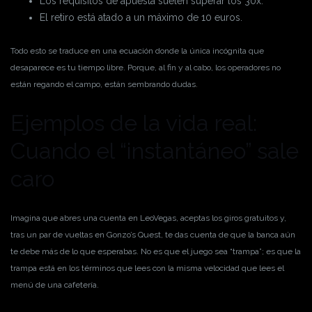
Los requisitos de apuesta suelen superar los 30x.
El retiro está atado a un máximo de 10 euros.
Todo esto se traduce en una ecuación donde la única incógnita que
desaparece es tu tiempo libre. Porque, al fin y al cabo, los operadores no
están regando el campo, están sembrando dudas.
Ejemplos de la vida real:
Cuando el “instantáneo” sale
caro
Imagina que abres una cuenta en LeoVegas, aceptas los giros gratuitos y,
tras un par de vueltas en Gonzo’s Quest, te das cuenta de que la banca aún
te debe más de lo que esperabas. No es que el juego sea “trampa”; es que la
trampa está en los términos que lees con la misma velocidad que lees el
menú de una cafetería.