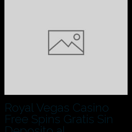
Royal Vegas Casino
Free Spins Gratis Sin
Deposito al…