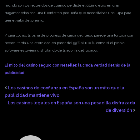
mundo son los recuerdos de cuando perdiste el último euro en una
tragamonedas con una fuente tan pequeña que necesitabas una lupa para
leer el valor del premio.
Y para colmo, la barra de progreso de carga del juego parece una tortuga con
resaca: tarda una eternidad en pasar del 99 % al 100 %, como si el propio
software estuviera disfrutando de la agonía del jugador.
El mito del casino seguro con Neteller: la cruda verdad detrás de la
publicidad
Los casinos de confianza en España son un mito que la
publicidad mantiene vivo
Los casinos legales en España son una pesadilla disfrazada
de diversión