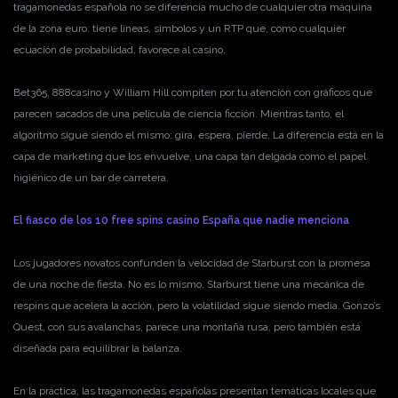
tragamonedas española no se diferencia mucho de cualquier otra máquina
de la zona euro: tiene líneas, símbolos y un RTP que, como cualquier
ecuación de probabilidad, favorece al casino.
Bet365, 888casino y William Hill compiten por tu atención con gráficos que
parecen sacados de una película de ciencia ficción. Mientras tanto, el
algoritmo sigue siendo el mismo: gira, espera, pierde. La diferencia está en la
capa de marketing que los envuelve, una capa tan delgada como el papel
higiénico de un bar de carretera.
El fiasco de los 10 free spins casino España que nadie menciona
Los jugadores novatos confunden la velocidad de Starburst con la promesa
de una noche de fiesta. No es lo mismo. Starburst tiene una mecánica de
respins que acelera la acción, pero la volatilidad sigue siendo media. Gonzo’s
Quest, con sus avalanchas, parece una montaña rusa, pero también está
diseñada para equilibrar la balanza.
En la práctica, las tragamonedas españolas presentan temáticas locales que