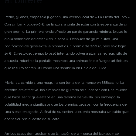
Pedro, 34 años, empezó a jugar en una versión local de « La Fiesta del Toro ».
Con un bankroll de 50 €, se lanzó a la cinta de rodar con la esperanza de un
gran premio. La primera ronda ofreció un par de ganancia mínima, lo que le
dio la sensación de estar « en la zona ». Después de 30 minutos, una
bonificación de giros extra le prometió un premio de 200 €, pero solo logró
15 €. El resto del tiempo lo pasó intentando volver a alcanzar el requisito de
apuesta, mientras la pantalla mostraba una animación de fuegos artificiales
que resultó ser tan útil como una sombrilla en un día de lluvia.
María, 27, cambió a una máquina con tema de flamenco en 888casino. La
estética era atractiva, los símbolos de guitarra se alineaban con una música
que hacía sentir que estaba en una taberna de Sevilla. Sin embargo, la
volatilidad media significaba que los premios llegaban con la frecuencia de
una siesta en agosto. Al final de su sesión, la cuenta mostraba un saldo que
apenas cubría el coste de su café.
Ambos casos demuestran que la ilusión de la « cerca del jackpot » se