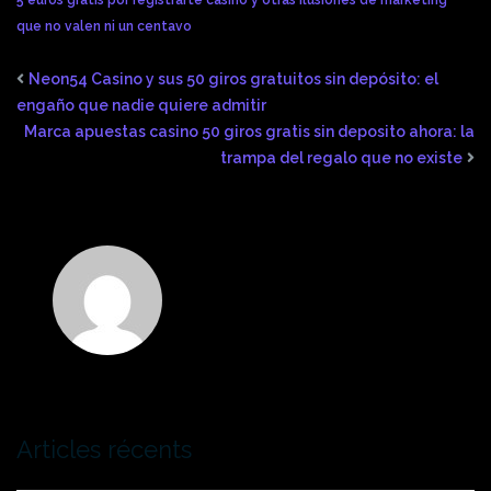
que no valen ni un centavo
Neon54 Casino y sus 50 giros gratuitos sin depósito: el
engaño que nadie quiere admitir
Marca apuestas casino 50 giros gratis sin deposito ahora: la
trampa del regalo que no existe
Articles récents