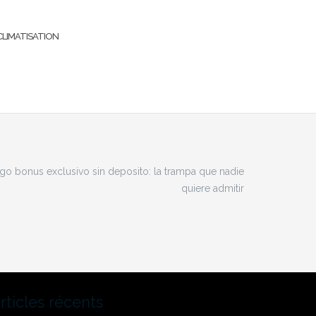
CLIMATISATION
go bonus exclusivo sin deposito: la trampa que nadie
quiere admitir
rticles récents