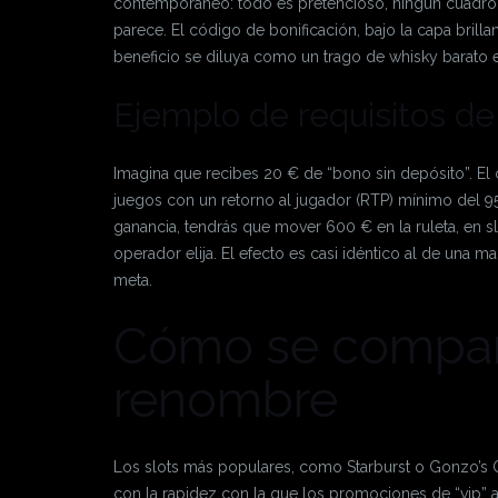
contemporáneo: todo es pretencioso, ningún cuadro t
parece. El código de bonificación, bajo la capa brill
beneficio se diluya como un trago de whisky barato e
Ejemplo de requisitos d
Imagina que recibes 20 € de “bono sin depósito”. El
juegos con un retorno al jugador (RTP) mínimo del 95 
ganancia, tendrás que mover 600 € en la ruleta, en slo
operador elija. El efecto es casi idéntico al de una m
meta.
Cómo se compara
renombre
Los slots más populares, como Starburst o Gonzo’s 
con la rapidez con la que los promociones de “vip” ap