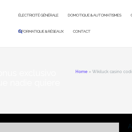
ÉLECTRICITÉ GÉNÉRALE
DOMOTIQUE & AUTOMATISMES
INFORMATIQUE & RÉSEAUX
CONTACT
onus exclusivo
Home
»
Wikiluck casino codi
ue nadie quiere
A