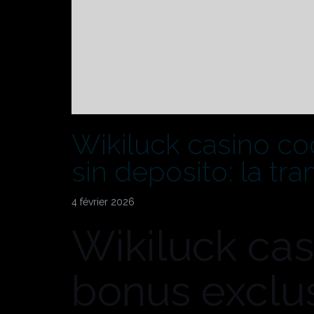
Wikiluck casino co
sin deposito: la tr
4 février 2026
Wikiluck cas
bonus exclus