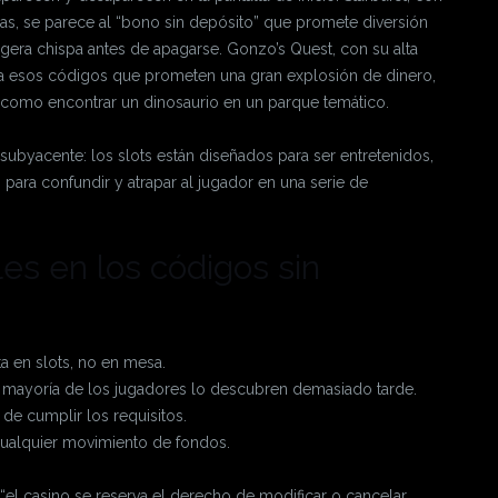
as, se parece al “bono sin depósito” que promete diversión
igera chispa antes de apagarse. Gonzo’s Quest, con su alta
a a esos códigos que prometen una gran explosión de dinero,
 como encontrar un dinosaurio en un parque temático.
subyacente: los slots están diseñados para ser entretenidos,
para confundir y atrapar al jugador en una serie de
es en los códigos sin
a en slots, no en mesa.
la mayoría de los jugadores lo descubren demasiado tarde.
e cumplir los requisitos.
 cualquier movimiento de fondos.
“el casino se reserva el derecho de modificar o cancelar