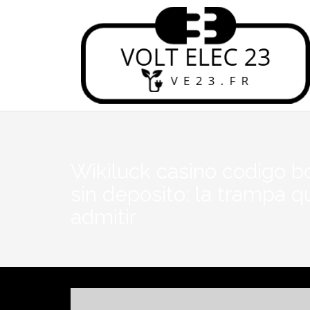
Aller
au
contenu
Wikiluck casino codigo b
sin deposito: la trampa q
admitir