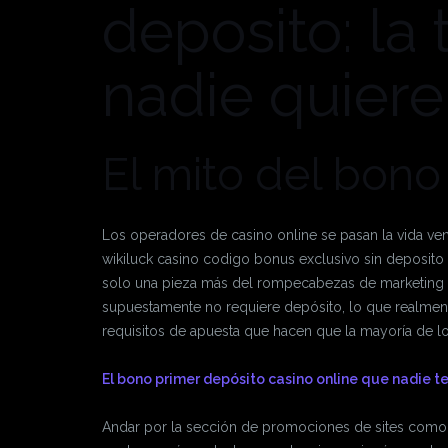
deposito: la
nadie quiere
El mito del bono 
Los operadores de casino online se pasan la vida vend
wikiluck casino codigo bonus exclusivo sin deposito 
solo una pieza más del rompecabezas de marketing b
supuestamente no requiere depósito, lo que realment
requisitos de apuesta que hacen que la mayoría de los
El bono primer depósito casino online que nadie te
Andar por la sección de promociones de sites como B