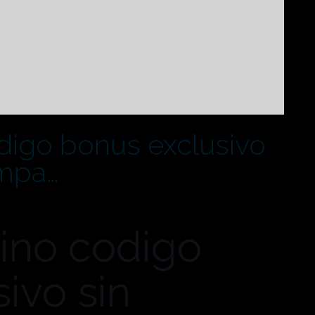
digo bonus exclusivo
ampa…
ino codigo
ivo sin