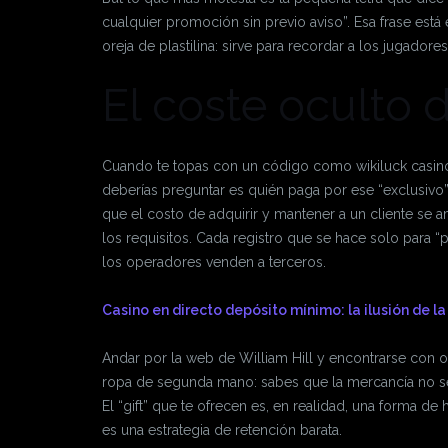
cualquier promoción sin previo aviso”. Esa frase está
oreja de plastilina: sirve para recordar a los jugado
El coste oculto d
Cuando te topas con un código como wikiluck casino
deberías preguntar es quién paga por ese “exclusivo”
que el costo de adquirir y mantener a un cliente se 
los requisitos. Cada registro que se hace solo para “
los operadores venden a terceros.
Casino en directo depósito mínimo: la ilusión de 
Andar por la web de William Hill y encontrarse con 
ropa de segunda mano: sabes que la mercancía no será
El “gift” que te ofrecen es, en realidad, una forma d
es una estrategia de retención barata.