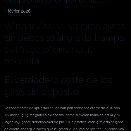
4 février 2026
Winner Casino 50 giros gratis
sin deposito ahora: la trampa
del “regalo” que nadie
necesita
El verdadero coste de los
giros sin depósito
Los operadores de apuestas online han perfeccionado el arte de la ilusión.
Anuncian “50 giros gratis sin depósito” como si fueran maná celestial y tú,
ingenuo jugador, deberías caer de pie. En la práctica, cada giro está cargado
de condiciones que hacen que la “gratitud” del casino sea tan útil como una