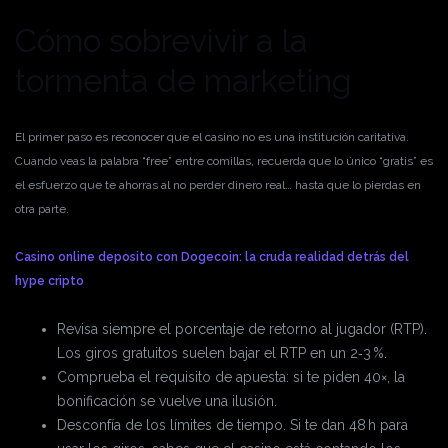
Cómo sobrevivir a la
tormenta de marketing
El primer paso es reconocer que el casino no es una institución caritativa.
Cuando veas la palabra “free” entre comillas, recuerda que lo único “gratis” es
el esfuerzo que te ahorras al no perder dinero real… hasta que lo pierdas en
otra parte.
Casino online deposito con Dogecoin: la cruda realidad detrás del
hype cripto
Revisa siempre el porcentaje de retorno al jugador (RTP).
Los giros gratuitos suelen bajar el RTP en un 2‑3 %.
Comprueba el requisito de apuesta: si te piden 40×, la
bonificación se vuelve una ilusión.
Desconfía de los límites de tiempo. Si te dan 48 h para