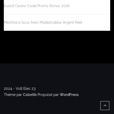
Euslot Casino Code Promo Bonus 2026
Machine à Sous Avec Multiplicateur Argent Réel
2024 - Volt Elec 23
Thème par
Colorlib
Propulsé par
WordPress
BACK