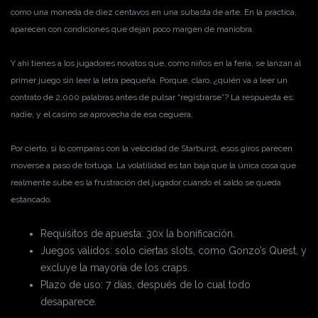
como una moneda de diez centavos en una subasta de arte. En la práctica,
aparecen con condiciones que dejan poco margen de maniobra.
Y ahí tienes a los jugadores novatos que, como niños en la feria, se lanzan al
primer juego sin leer la letra pequeña. Porque, claro, ¿quién va a leer un
contrato de 2,000 palabras antes de pulsar “registrarse”? La respuesta es:
nadie, y el casino se aprovecha de esa ceguera.
Por cierto, si lo comparas con la velocidad de Starburst, esos giros parecen
moverse a paso de tortuga. La volatilidad es tan baja que la única cosa que
realmente sube es la frustración del jugador cuando el saldo se queda
estancado.
Requisitos de apuesta: 30x la bonificación.
Juegos válidos: solo ciertas slots, como Gonzo’s Quest, y
excluye la mayoría de los craps.
Plazo de uso: 7 días, después de lo cual todo
desaparece.