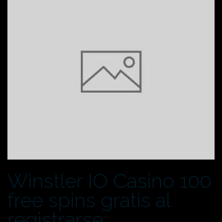
Winstler IO Casino 100
free spins gratis al
registrarse:…