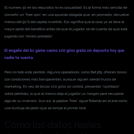
El número 30 en los requisitos no es casualidad. Es la forma más sencilla de
convertir un “free spin” en una apuesta obligada que, en promedio, devuelve
menos del 90 % del capital invertido. Eso significa que la casa ya se lleva la
mayor parte del beneficio antes de que el jugador se dé cuenta de que está
jugando con “dinero prestado”.
El engaño del bc game casino 100 giros gratis sin deposito hoy que
nadie te cuenta
Pero no todo está perdido. Algunos operadores, como Bet365, ofrecen bonos
con condiciones más transparentes, aunque siguen siendo trucos de
marketing. En vez de lanzar 100 giros sin control, presentan “cashback”
sobre pérdidas, lo que al menos deja al jugador un margen para recuperar
algo de su inversión. Aun así, la palabra “free” sigue flotando en el aire como
una burbuja de jabón que se rompe al primer roce.
Cómo los datos reales