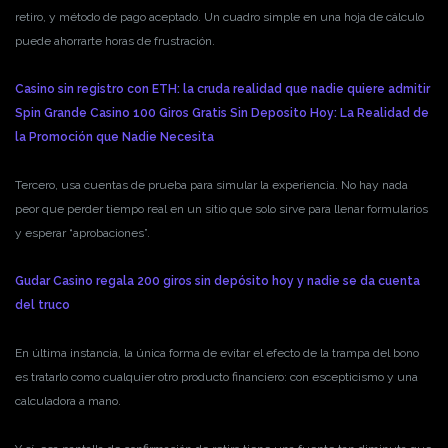
retiro, y método de pago aceptado. Un cuadro simple en una hoja de cálculo
puede ahorrarte horas de frustración.
Casino sin registro con ETH: la cruda realidad que nadie quiere admitir
Spin Grande Casino 100 Giros Gratis Sin Deposito Hoy: La Realidad de
la Promoción que Nadie Necesita
Tercero, usa cuentas de prueba para simular la experiencia. No hay nada
peor que perder tiempo real en un sitio que solo sirve para llenar formularios
y esperar “aprobaciones”.
Gudar Casino regala 200 giros sin depósito hoy y nadie se da cuenta
del truco
En última instancia, la única forma de evitar el efecto de la trampa del bono
es tratarlo como cualquier otro producto financiero: con escepticismo y una
calculadora a mano.