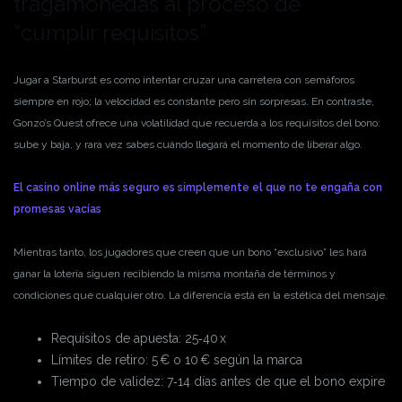
tragamonedas al proceso de
“cumplir requisitos”
Jugar a Starburst es como intentar cruzar una carretera con semáforos
siempre en rojo; la velocidad es constante pero sin sorpresas. En contraste,
Gonzo’s Quest ofrece una volatilidad que recuerda a los requisitos del bono:
sube y baja, y rara vez sabes cuándo llegará el momento de liberar algo.
El casino online más seguro es simplemente el que no te engaña con
promesas vacías
Mientras tanto, los jugadores que creen que un bono “exclusivo” les hará
ganar la lotería siguen recibiendo la misma montaña de términos y
condiciones que cualquier otro. La diferencia está en la estética del mensaje.
Requisitos de apuesta: 25‑40 x
Límites de retiro: 5 € o 10 € según la marca
Tiempo de validez: 7‑14 días antes de que el bono expire