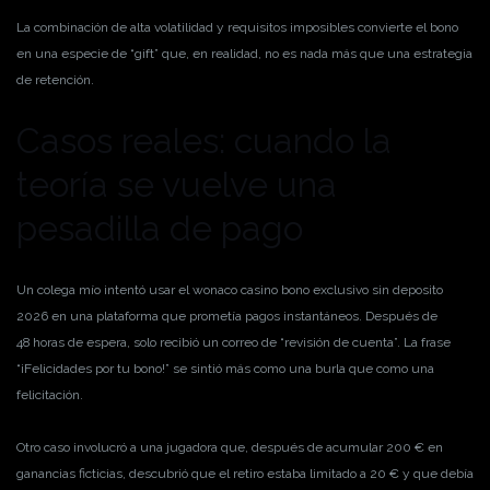
La combinación de alta volatilidad y requisitos imposibles convierte el bono
en una especie de “gift” que, en realidad, no es nada más que una estrategia
de retención.
Casos reales: cuando la
teoría se vuelve una
pesadilla de pago
Un colega mío intentó usar el wonaco casino bono exclusivo sin deposito
2026 en una plataforma que prometía pagos instantáneos. Después de
48 horas de espera, solo recibió un correo de “revisión de cuenta”. La frase
“¡Felicidades por tu bono!” se sintió más como una burla que como una
felicitación.
Otro caso involucró a una jugadora que, después de acumular 200 € en
ganancias ficticias, descubrió que el retiro estaba limitado a 20 € y que debía