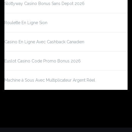
Slottyway Casino Bonus Sans Depot 2026
Roulette En Ligne Sion
Casino En Ligne Avec Cashback Canadien
Euslot Casino Code Promo Bonus 2026
Machine à Sous Avec Multiplicateur Argent Réel