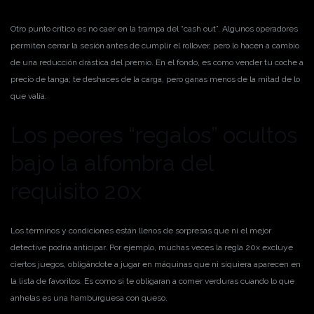
Otro punto crítico es no caer en la trampa del “cash out”. Algunos operadores
permiten cerrar la sesión antes de cumplir el rollover, pero lo hacen a cambio
de una reducción drástica del premio. En el fondo, es como vender tu coche a
precio de tanga; te deshaces de la carga, pero ganas menos de la mitad de lo
que valía.
Los peores “regalos” ocultos
bajo la alfombra del
requisito 20x
Los términos y condiciones están llenos de sorpresas que ni el mejor
detective podría anticipar. Por ejemplo, muchas veces la regla 20x excluye
ciertos juegos, obligándote a jugar en máquinas que ni siquiera aparecen en
la lista de favoritos. Es como si te obligaran a comer verduras cuando lo que
anhelas es una hamburguesa con queso.