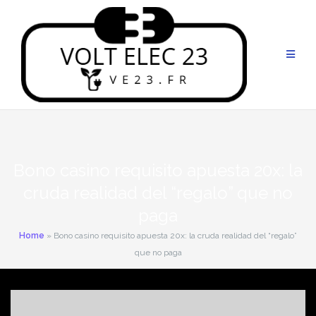
Aller
au
contenu
Bono casino requisito apuesta 20x: la
cruda realidad del “regalo” que no
paga
Home
»
Bono casino requisito apuesta 20x: la cruda realidad del “regalo”
que no paga