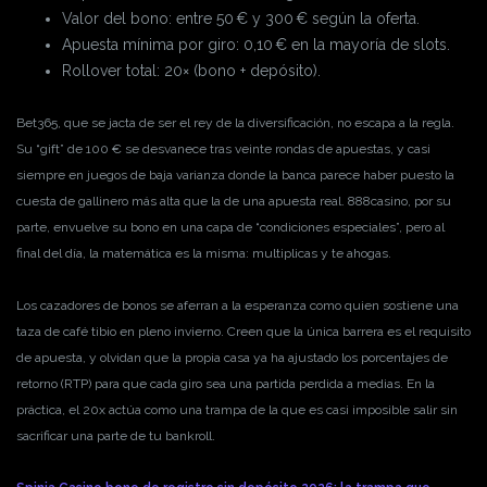
Valor del bono: entre 50 € y 300 € según la oferta.
Apuesta mínima por giro: 0,10 € en la mayoría de slots.
Rollover total: 20× (bono + depósito).
Bet365, que se jacta de ser el rey de la diversificación, no escapa a la regla.
Su “gift” de 100 € se desvanece tras veinte rondas de apuestas, y casi
siempre en juegos de baja varianza donde la banca parece haber puesto la
cuesta de gallinero más alta que la de una apuesta real. 888casino, por su
parte, envuelve su bono en una capa de “condiciones especiales”, pero al
final del día, la matemática es la misma: multiplicas y te ahogas.
Los cazadores de bonos se aferran a la esperanza como quien sostiene una
taza de café tibio en pleno invierno. Creen que la única barrera es el requisito
de apuesta, y olvidan que la propia casa ya ha ajustado los porcentajes de
retorno (RTP) para que cada giro sea una partida perdida a medias. En la
práctica, el 20x actúa como una trampa de la que es casi imposible salir sin
sacrificar una parte de tu bankroll.