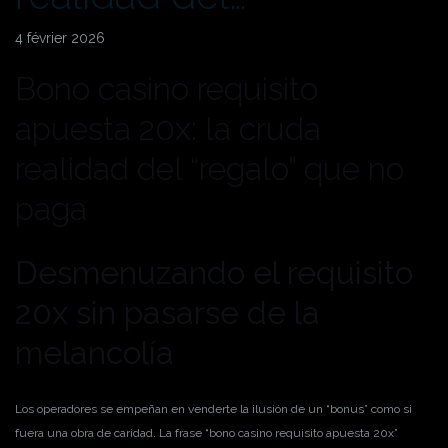
4 février 2026
Bono casino requisito
apuesta 20x: la cruda
realidad del “regalo” que no
paga
Desmenuzando el requisito
20x sin pasarse de la
melancolía
Los operadores se empeñan en venderte la ilusión de un “bonus” como si
fuera una obra de caridad. La frase “bono casino requisito apuesta 20x”