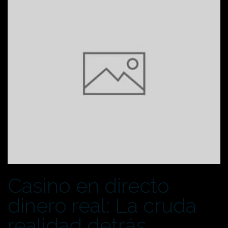
Casino en directo
dinero real: La cruda
realidad detrás…