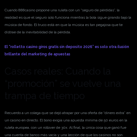
Cuando 888casino propone una ruleta con un “seguro de pérdidas”, la
realidad es que el seguro solo funciona mientras la bola sigue girando bajo la
música de fondo. El truco está en que la música es tan pegajosa que te
distrae de la inevitabilidad de la pérdida.
El “rolletto casino giros gratis sin deposito 2026” es solo otra ilusión
brillante del marketing de apuestas
Casos reales: Cuando la
“promoción” se vuelve una
trampa de tiempo
Recuerdo a un colega que se dejó atrapar por una oferta de “dinero extra” en
un casino en directo. El bono exigía una apuesta mínima de 50 euros en la
ruleta europea, con un rollover de 30x. Al final, la única cosa que ganó fue
una cuenta de banco más vacía y una lección de que los casinos no son