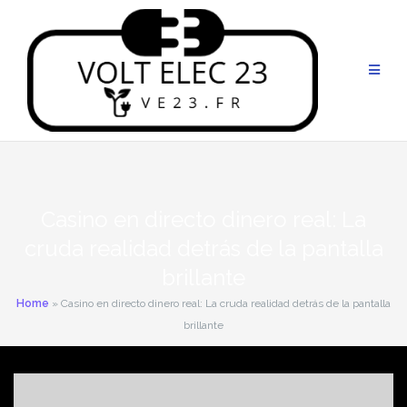
Aller
au
contenu
Casino en directo dinero real: La
cruda realidad detrás de la pantalla
brillante
Home
»
Casino en directo dinero real: La cruda realidad detrás de la pantalla
brillante