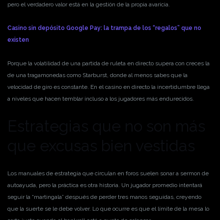
pero el verdadero valor está en la gestión de la propia avaricia.
Casino sin depósito Google Pay: la trampa de los “regalos” que no
existen
Porque la volatilidad de una partida de ruleta en directo supera con creces la
de una tragamonedas como Starburst, donde al menos sabes que la
velocidad de giro es constante. En el casino en directo la incertidumbre llega
a niveles que hacen temblar incluso a los jugadores más endurecidos.
Estrategias que no son más
que excusas bien vestidas
Los manuales de estrategia que circulan en foros suelen sonar a sermon de
autoayuda, pero la práctica es otra historia. Un jugador promedio intentará
seguir la “martingala” después de perder tres manos seguidas, creyendo
que la suerte se le debe volver. Lo que ocurre es que el límite de la mesa lo