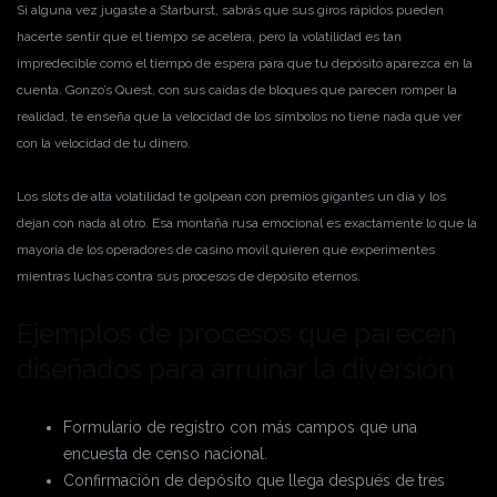
Si alguna vez jugaste a Starburst, sabrás que sus giros rápidos pueden
hacerte sentir que el tiempo se acelera, pero la volatilidad es tan
impredecible como el tiempo de espera para que tu depósito aparezca en la
cuenta. Gonzo’s Quest, con sus caídas de bloques que parecen romper la
realidad, te enseña que la velocidad de los símbolos no tiene nada que ver
con la velocidad de tu dinero.
Los slots de alta volatilidad te golpean con premios gigantes un día y los
dejan con nada al otro. Esa montaña rusa emocional es exactamente lo que la
mayoría de los operadores de casino movil quieren que experimentes
mientras luchas contra sus procesos de depósito eternos.
Ejemplos de procesos que parecen
diseñados para arruinar la diversión
Formulario de registro con más campos que una
encuesta de censo nacional.
Confirmación de depósito que llega después de tres