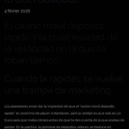
4 février 2026
El casino movil deposito
rapido y la cruel realidad de
la velocidad en la que te
roban tiempo
Cuando la rapidez se vuelve
una trampa de marketing
Los operadores aman dar la impresión de que el “casino movil deposito
rapido” es sinónimo de placer instantáneo, pero la verdad es que solo es un
truco para que metas dinero antes de que te des cuenta de lo que acabas de
perder. En la práctica, la promesa de depósitos veloces se traduce en