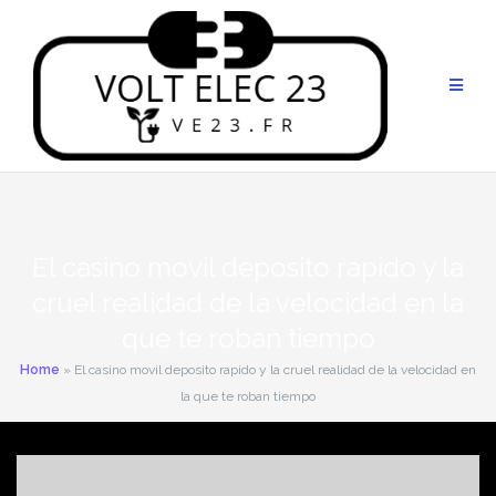
Aller
au
contenu
El casino movil deposito rapido y la
cruel realidad de la velocidad en la
que te roban tiempo
Home
»
El casino movil deposito rapido y la cruel realidad de la velocidad en
la que te roban tiempo