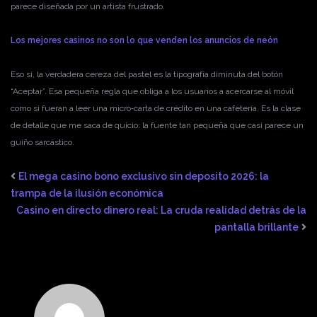
parece diseñada por un artista frustrado.
Los mejores casinos no son lo que venden los anuncios de neón
Eso sí, la verdadera cereza del pastel es la tipografía diminuta del botón
“Aceptar”. Esa pequeña regla que obliga a los usuarios a acercarse al móvil
como si fueran a leer una micro‑carta de crédito en una cafetería. Es la clase
de detalle que me saca de quicio: la fuente tan pequeña que casi parece un
guiño sarcástico.
El mega casino bono exclusivo sin deposito 2026: la
trampa de la ilusión económica
Casino en directo dinero real: La cruda realidad detrás de la
pantalla brillante