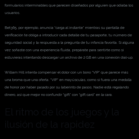
formularios interminables que parecen diseñados por alguien que odiaba los
usuarios.
Bet365, por ejemplo, anuncia “carga al instante” mientras su pantalla de
verificación te obliga a introducir cada detalle de tu pasaporte, tu número de
seguridad social y la respuesta a la pregunta de tu infancia favorita. Si alguna
vez soñaste con una experiencia fluida, prepárate para sentirte como si
estuvieras intentando descargar un archivo de 2 GB en una conexión dial‑up.
William Hill intenta compensar el dolor con un bono “VIP” que parece más
una broma que una oferta. “VIP” en mayúsculas, como si fuera una medalla
de honor por haber pasado por su laberinto de pasos. Nadie está regalando
dinero, así que mejor no confundir “gift” con “gift card” en la cara.
El ritmo de los juegos y la
ilusión de la rapidez