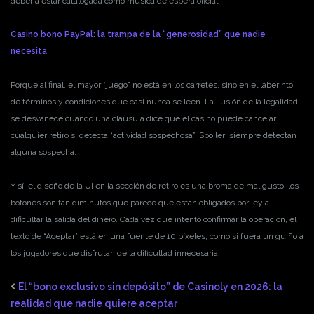
debería estar catalogada como música de espera oficial.
Casino bono PayPal: la trampa de la “generosidad” que nadie
necesita
Porque al final, el mayor “juego” no está en los carretes, sino en el laberinto
de términos y condiciones que casi nunca se leen. La ilusión de la legalidad
se desvanece cuando una cláusula dice que el casino puede cancelar
cualquier retiro si detecta “actividad sospechosa”. Spoiler: siempre detectan
alguna sospecha.
Y sí, el diseño de la UI en la sección de retiro es una broma de mal gusto: los
botones son tan diminutos que parece que están obligados por ley a
dificultar la salida del dinero. Cada vez que intento confirmar la operación, el
texto de “Aceptar” está en una fuente de 10 píxeles, como si fuera un guiño a
los jugadores que disfrutan de la dificultad innecesaria.
El “bono exclusivo sin depósito” de Casinoly en 2026: la
realidad que nadie quiere aceptar