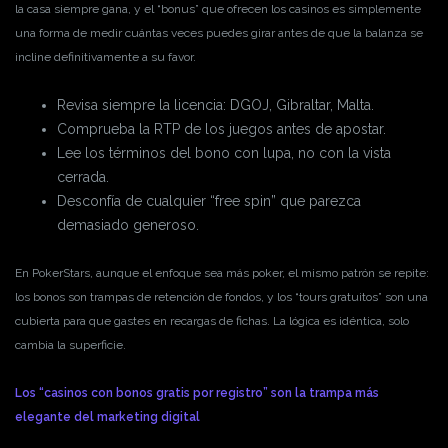
la casa siempre gana, y el “bonus” que ofrecen los casinos es simplemente
una forma de medir cuántas veces puedes girar antes de que la balanza se
incline definitivamente a su favor.
Revisa siempre la licencia: DGOJ, Gibraltar, Malta.
Comprueba la RTP de los juegos antes de apostar.
Lee los términos del bono con lupa, no con la vista
cerrada.
Desconfía de cualquier “free spin” que parezca
demasiado generoso.
En PokerStars, aunque el enfoque sea más poker, el mismo patrón se repite:
los bonos son trampas de retención de fondos, y los “tours gratuitos” son una
cubierta para que gastes en recargas de fichas. La lógica es idéntica, solo
cambia la superficie.
Los “casinos con bonos gratis por registro” son la trampa más
elegante del marketing digital