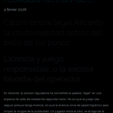
4 février 2026
Casino online legal Alicante:
la cruda realidad detrás del
brillo de los bonos
Licencia y juego
responsable, o la excusa
favorita del operador
En Alicante, la presión regulatoria ha convertido la palabra “legal” en una
especie de sello de calidad de segunda mano. No es que el juego sea
seguro porque tenga licencia; es que la licencia sirve de papel higiénico para
limpiar la mugre de la publicidad. Un jugador entra al sitio, ve el logo de la