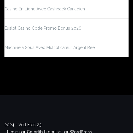
Casino En Ligne Avec Cashback Canadien
Euslot Casino Code Promo Bonus 2026
Machine à Sous Avec Multiplicateur Argent Réel
2024 - Volt Elec 23
Thème par
Colorlib
Propulsé par
WordPress