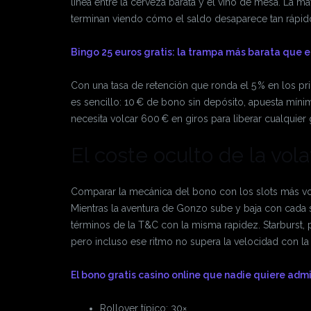
línea entre la cerveza barata y el vino de mesa. La 
terminan viendo cómo el saldo desaparece tan rápid
Bingo 25 euros gratis: la trampa más barata que e
Con una tasa de retención que ronda el 5 % en los pr
es sencillo: 10 € de bono sin depósito, apuesta míni
necesita volcar 600 € en giros para liberar cualquier 
El coste oculto de la vola
Comparar la mecánica del bono con los slots más vol
Mientras la aventura de Gonzo sube y baja con cada sa
términos de la T&C con la misma rapidez. Starburst, 
pero incluso ese ritmo no supera la velocidad con la q
El bono gratis casino online que nadie quiere admi
Rollover típico: 30×