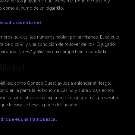
mayoría de los jugadores que aceptan el bono de Casinoly
o como el humo de un cigarrillo.
ncontrarás en la red
imeros 30 días, los números hablan por sí mismos. El cálculo
ma de 0,20 €, y una condición de rollover de 30×. El jugador
ganancia. No es “gratis”, es una trampa bien maquillada.
tilidad
átiles, como Gonzo’s Quest, ayuda a entender el riesgo.
lto en la pantalla, el bono de Casinoly sube y baja en los
por su parte, ofrece una experiencia de juego más predecible,
ue la casa se lleva la parte del jugador.
tir que es una trampa fiscal