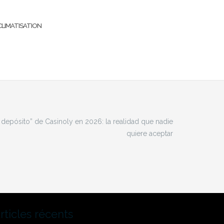
CLIMATISATION
 depósito” de Casinoly en 2026: la realidad que nadie
quiere aceptar
rticles récents