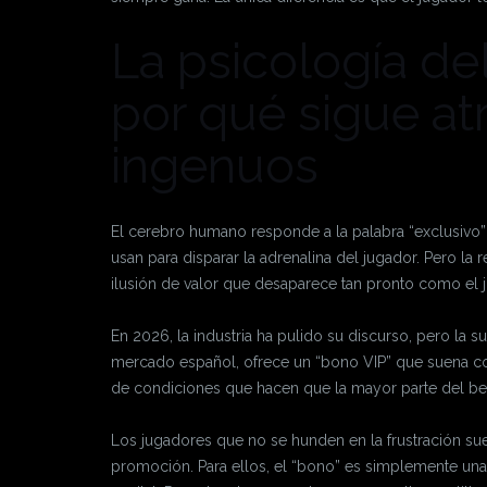
La psicología de
por qué sigue at
ingenuos
El cerebro humano responde a la palabra “exclusivo”
usan para disparar la adrenalina del jugador. Pero la 
ilusión de valor que desaparece tan pronto como el ju
En 2026, la industria ha pulido su discurso, pero la s
mercado español, ofrece un “bono VIP” que suena com
de condiciones que hacen que la mayor parte del ben
Los jugadores que no se hunden en la frustración sue
promoción. Para ellos, el “bono” es simplemente una 