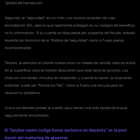
“gastos de transacción”.
Segundo, la “seguridad” es un mito. Los casinos se jactan de usar
encriptación SSL, pero lo que realmente protegen es su margen de beneficio,
no tu información. Si tu cuenta es bloqueada por sospecha de fraude, estarás
leyendo los términos de la “Política de Seguridad” como si fuera poesía
incomprensible.
Tercero, la atención al cliente suena como un helado de vainilla: todo es dulce
en la superficie, pero al morder descubres que está lleno de grumos. Los
chats en vivo tardan minutos en responder, y cuando lo hacen, la respuesta
estándar suele ser “Revisa los T&C”, como si fuera una excusa para no
resolver tu problema.
Si aun así decides probar la suerte, aquí tienes una lista rápida de lo que
seguramente encontrarás:
El “lazybar casino codigo bonus exclusivo sin deposito” es la peor
ilusión del marketing de apuestas