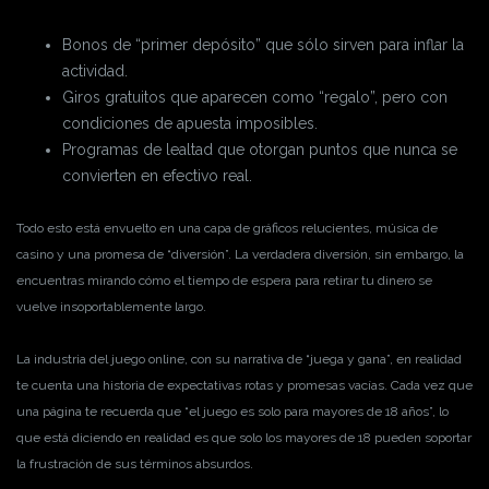
Bonos de “primer depósito” que sólo sirven para inflar la
actividad.
Giros gratuitos que aparecen como “regalo”, pero con
condiciones de apuesta imposibles.
Programas de lealtad que otorgan puntos que nunca se
convierten en efectivo real.
Todo esto está envuelto en una capa de gráficos relucientes, música de
casino y una promesa de “diversión”. La verdadera diversión, sin embargo, la
encuentras mirando cómo el tiempo de espera para retirar tu dinero se
vuelve insoportablemente largo.
La industria del juego online, con su narrativa de “juega y gana”, en realidad
te cuenta una historia de expectativas rotas y promesas vacías. Cada vez que
una página te recuerda que “el juego es solo para mayores de 18 años”, lo
que está diciendo en realidad es que solo los mayores de 18 pueden soportar
la frustración de sus términos absurdos.