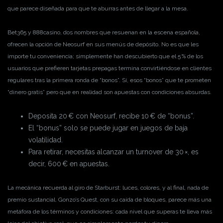
que parece diseñada para que te aburras antes de llegar a la mesa.
Bet365 y 888casino, dos nombres que resuenan en la escena española,
ofrecen la opción de Neosurf en sus menús de depósito. No es que les
importe tu conveniencia; simplemente han descubierto que el 5 % de los
usuarios que prefieren tarjetas prepagas termina convirtiéndose en clientes
regulares tras la primera ronda de “bonos”. Sí, esos “bonos” que te prometen
“dinero gratis” pero que en realidad son apuestas con condiciones absurdas.
Deposita 20 € con Neosurf, recibe 10 € de “bonus”.
El “bonus” solo se puede jugar en juegos de baja
volatilidad.
Para retirar, necesitas alcanzar un turnover de 30 ×, es
decir, 600 € en apuestas.
La mecánica recuerda al giro de Starburst: luces, colores, y al final, nada de
premio sustancial. Gonzo’s Quest, con su caída de bloques, parece más una
metáfora de los términos y condiciones: cada nivel que superas te lleva más