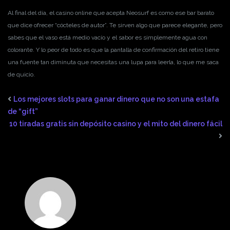
Al final del día, el casino online que acepta Neosurf es como ese bar barato
que dice ofrecer “cócteles de autor”. Te sirven algo que parece elegante, pero
sabes que el vaso está medio vacío y el sabor es simplemente agua con
colorante. Y lo peor de todo es que la pantalla de confirmación del retiro tiene
una fuente tan diminuta que necesitas una lupa para leerla, lo que me saca
de quicio.
Los mejores slots para ganar dinero que no son una estafa
de “gift”
10 tiradas gratis sin depósito casino y el mito del dinero fácil