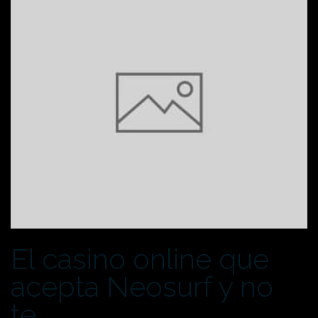
El casino online que
acepta Neosurf y no
te…