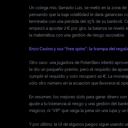
Un colega mío, llamado Luis, se metió en la zona de 
pensando que la baja volatilidad le daría ganancias
terminaba con una pérdida del 15 % de su bankroll. C
empezó a apostar 2 € por giro, la balanza se niveló 
la matemática con una gestión de riesgo razonable.
Enzo Casino y sus “free spins”: la trampa del rega
Otro caso: una jugadora de PokerStars intentó aprovech
le dio un pequeño premio, pero el requisito de apuest
cumplir el requisito y solo recuperó 40 €. La moraleja
sólo otro número en la ecuación que favorece al ope
En resumen, los mejores slots para ganar dinero son
ajuste a tu tolerancia al riesgo y una gestión del bank
mágicos, ni “VIP” que valga la pena sin una lupa y un
Y por último, la UI de algunos juegos sigue usando 