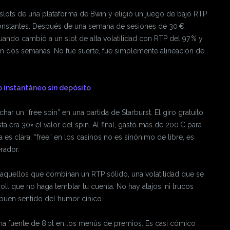
slots de una plataforma de Bwin y eligió un juego de bajo RTP
 constantes. Después de una semana de sesiones de 30 €,
uando cambió a un slot de alta volatilidad con RTP del 97 % y
en dos semanas. No fue suerte, fue simplemente alineación de
lo instantáneo sin depósito
ar un “free spin” en una partida de Starburst. El giro gratuito
a era 30× el valor del spin. Al final, gastó más de 200 € para
 es clara: “free” en los casinos no es sinónimo de libre, es
rador.
 aquellos que combinan un RTP sólido, una volatilidad que se
roll que no haga temblar tu cuenta. No hay atajos, ni trucos
 buen sentido del humor cínico.
una fuente de 8 pt en los menús de premios. Es casi cómico