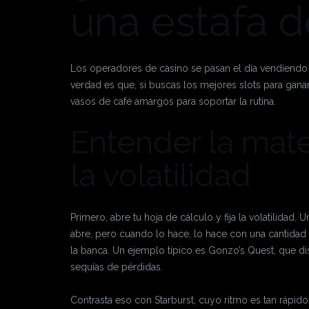
una estafa de
Los operadores de casino se pasan el día vendiendo l
verdad es que, si buscas los mejores slots para ganar
vasos de café amargos para soportar la rutina.
Entender la mat
la volatilidad
Primero, abre tu hoja de cálculo y fija la volatilidad. 
abre, pero cuando lo hace, lo hace con una cantidad
la banca. Un ejemplo típico es Gonzo’s Quest, que d
sequías de pérdidas.
Contrasta eso con Starburst, cuyo ritmo es tan rápid