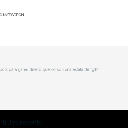
CLIMATISATION
lots para ganar dinero que no son una estafa de “gift”
rticles récents