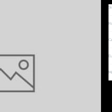
S
Ro
C
E
Ma