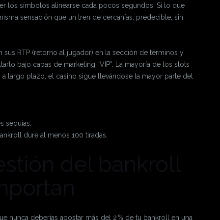
 ver los símbolos alinearse cada pocos segundos. Si lo que
a misma sensación que un tren de cercanías: predecible, sin
 sus RTP (retorno al jugador) en la sección de términos y
tarlo bajo capas de marketing “VIP”. La mayoría de los slots
, a largo plazo, el casino sigue llevándose la mayor parte del
es sequías.
ankroll dure al menos 100 tiradas.
estión del bankroll
mportan
ue nunca deberías apostar más del 2 % de tu bankroll en una