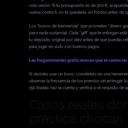
sola sesión. Si tu presupuesto es de 500 €, la apuest
vuelva contra ti, no te quedarás sin fondos antes de qu
Los “bonos de bienvenida” que prometen “dinero gratis
pero nada sustancial. Cada “gift” que te entregan está 
tu depósito original por diez antes de que puedas ret
para jugar en slots con buenos pagos.
Las tragamonedas gratis nuevas que el casino no
Si decides usar un bono, conviértelo en una herram
observar la frecuencia de los premios sin arriesgar
150 tiradas, haz la cuenta y verifica si el requisito de
Casos reales dond
práctica chocan